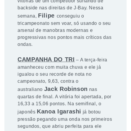
vitórias de um competidor surfando de
backside nas direitas de J-Bay. Nessa
Filipe
semana,
conseguiu o
tricampeonato sem voar, só usando o seu
arsenal de manobras modernas e
progressivas nos pontos mais críticos das
ondas.
CAMPANHA DO TRI
– A terça-feira
amanheceu com muita chuva e ele já
igualou o seu recorde de nota no
campeonato, 9,63, contra o
Jack Robinson
australiano
nas
quartas de final. A vitória foi apertada, por
16,33 a 15,06 pontos. Na semifinal, o
Kanoa Igarashi
japonês
já botou
pressão pegando uma onda nos primeiros
segundos, que abriu perfeita para ele