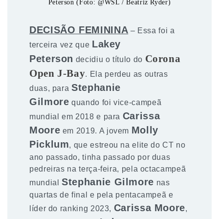
Peterson (Foto: @WSL / Beatriz Ryder)
DECISÃO FEMININA
– Essa foi a
Lakey
terceira vez que
Peterson
Corona
decidiu o título do
Open J-Bay
. Ela perdeu as outras
Stephanie
duas, para
Gilmore
quando foi vice-campeã
Carissa
mundial em 2018 e para
Moore
Molly
em 2019. A jovem
Picklum
, que estreou na elite do CT no
ano passado, tinha passado por duas
pedreiras na terça-feira, pela octacampeã
Stephanie Gilmore
mundial
nas
quartas de final e pela pentacampeã e
Carissa Moore
líder do ranking 2023,
,