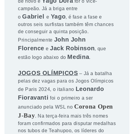
Yago Dora
de novo e
for o vice-
campeão. Já a briga entre
Gabriel
Yago
o
e
, é fase a fase e
outros seis surfistas também têm chances
de conseguir a quinta posição.
John John
Principalmente
Florence
Jack Robinson
e
, que
Medina
estão logo abaixo do
.
JOGOS OLÍMPICOS
– Já a batalha
pelas dez vagas para os Jogos Olímpicos
Leonardo
de Paris 2024, o italiano
Fioravanti
foi o primeiro a ser
Corona Open
anunciado pela WSL no
J-Bay
. Na terça-feira mais três nomes
foram confirmados para disputar medalhas
nos tubos de Teahupoo, os líderes do