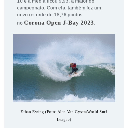
10 e a média ficou 9,93, a maior do
campeonato. Com ela, também fez um
novo recorde de 18,76 pontos
Corona Open J-Bay 2023
no
.
Ethan Ewing (Foto: Alan Van Gysen/World Surf
League)