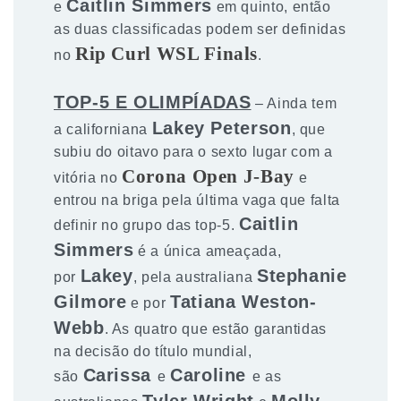
Caitlin Simmers
e
em quinto, então
as duas classificadas podem ser definidas
Rip Curl WSL Finals
no
.
TOP-5 E OLIMPÍADAS
– Ainda tem
Lakey Peterson
a californiana
, que
subiu do oitavo para o sexto lugar com a
Corona Open J-Bay
vitória no
e
entrou na briga pela última vaga que falta
Caitlin
definir no grupo das top-5.
Simmers
é a única ameaçada,
Lakey
Stephanie
por
, pela australiana
Gilmore
Tatiana Weston-
e por
Webb
. As quatro que estão garantidas
na decisão do título mundial,
Carissa
Caroline
são
e
e as
Tyler Wright
Molly