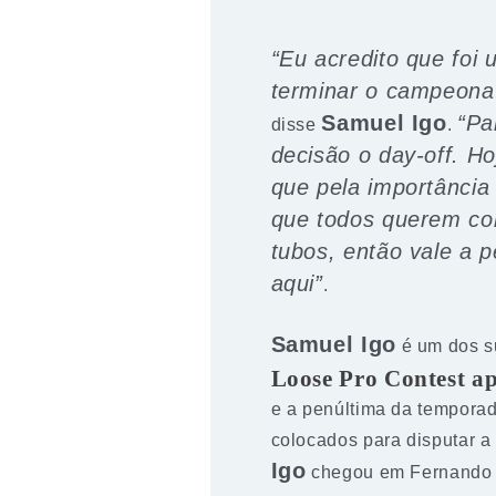
“Eu acredito que foi
terminar o campeonat
Samuel Igo
“Pa
disse
.
decisão o day-off. Ho
que pela importância 
que todos querem co
tubos, então vale a 
aqui”
.
Samuel Igo
é um dos su
Loose Pro Contest a
e a penúltima da temporad
colocados para disputar a
Igo
chegou em Fernando d