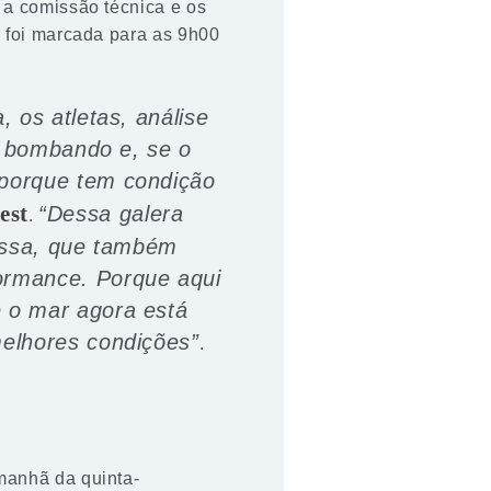
m a comissão técnica e os
 foi marcada para as 9h00
 os atletas, análise
á bombando e, se o
 porque tem condição
est
“Dessa galera
.
rossa, que também
ormance. Porque aqui
 o mar agora está
melhores condições”
.
manhã da quinta-