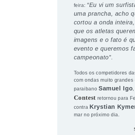
“Eu vi um surfis
feira:
uma prancha, acho q
cortou a onda inteir
que os atletas querem
imagens e o fato é q
evento e queremos f
campeonato”
.
Todos os competidores das
com ondas muito grandes 
Samuel Igo
paraibano
Contest
retornou para Fe
Krystian Kyme
contra
mar no próximo dia.