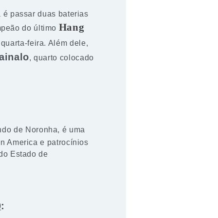
 é passar duas baterias
Hang
mpeão do último
uarta-feira. Além dele,
ainalo
, quarto colocado
do de Noronha, é uma
n America e patrocínios
 do Estado de
0
: