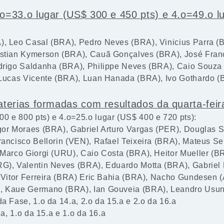
33.o lugar (US$ 300 e 450 pts) e 4.o=49.o l
), Leo Casal (BRA), Pedro Neves (BRA), Vinicius Parra (
ystian Kymerson (BRA), Cauã Gonçalves (BRA), José Fran
odrigo Saldanha (BRA), Philippe Neves (BRA), Caio Souza
, Lucas Vicente (BRA), Luan Hanada (BRA), Ivo Gothardo 
erias formadas com resultados da quarta-feir
 e 800 pts) e 4.o=25.o lugar (US$ 400 e 720 pts):
gor Moraes (BRA), Gabriel Arturo Vargas (PER), Douglas S
rancisco Bellorin (VEN), Rafael Teixeira (BRA), Mateus S
 Marco Giorgi (URU), Caio Costa (BRA), Heitor Mueller (B
RG), Valentin Neves (BRA), Eduardo Motta (BRA), Gabriel
, Vitor Ferreira (BRA) Eric Bahia (BRA), Nacho Gundesen 
), Kaue Germano (BRA), Ian Gouveia (BRA), Leandro Usu
a Fase, 1.o da 14.a, 2.o da 15.a e 2.o da 16.a
.a, 1.o da 15.a e 1.o da 16.a