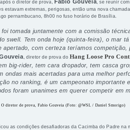
Fábio Gouveia
pós o diretor de prova,
, se reunir co
es estavam extremas, perigosas, então uma nova chamada
lago pernambucano, 8h00 no fuso horário de Brasília.
 foi tomada juntamente com a comissão técnica,
do swell. Tem onda hoje (quinta-feira), o mar t
e apertado, com certeza teríamos competição,
 Gouveia
Hang Loose Pro Cont
, diretor de prova do
tem big-rider, tem cara dropador, tem casca g
om ondas mais acertadas para uma melhor perf
ção no ranking, é um campeonato importante e
 todos foram unanimes em querer competir em 
O diretor de prova, Fabio Gouveia (Foto: @WSL / Daniel Smorigo)
icou as condições desafiadoras da Cacimba do Padre na 