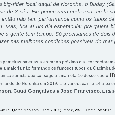
ta big-rider local daqui de Noronha, o Buday (S
ue de 8 pés. Ele pegou uma onda enorme lá na
a, então não tem performance como os tubos de
. Mas, fica aí um dia espetacular pra galera big
ue a gente tem tempo. Só precisamos de dois di
azer nas melhores condições possíveis do mar
 primeiras baterias a entrar no próximo dia, concordaram 
e a maioria não formando os famosos tubos da Cacimba d
H
, único surfista que conseguiu uma nota 10 desde que o
rnando de Noronha em 2019. Ele vai estrear na 14.a bate
rson
Cauã Gonçalves
José Francisco
,
e
. Esta 
Samuel Igo no tubo nota 10 em 2019 (Foto: @WSL / Daniel Smorigo)