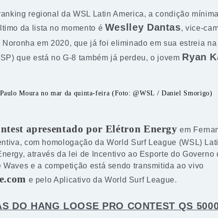
 ranking regional da WSL Latin America, a condição mínima
Weslley Dantas
ltimo da lista no momento é
, vice-ca
Noronha em 2020, que já foi eliminado em sua estreia na q
Ryan K
 (SP) que está no G-8 também já perdeu, o jovem
Paulo Moura no mar da quinta-feira (Foto: @WSL / Daniel Smorigo)
ntest apresentado por Elétron Energy
em Fernan
ncentiva, com homologação da World Surf League (WSL) Lati
nergy, através da lei de Incentivo ao Esporte do Governo
 Waves e a competição está sendo transmitida ao vivo
e.com
e pelo Aplicativo da World Surf League.
AS DO HANG LOOSE PRO CONTEST QS 500