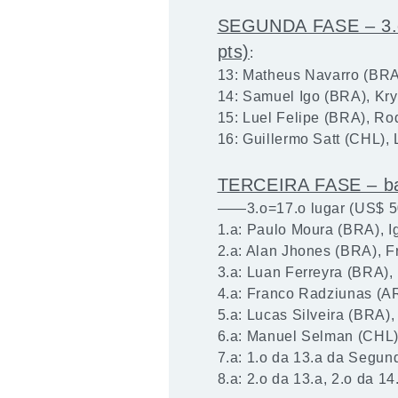
SEGUNDA FASE – 3.o=
pts)
:
13: Matheus Navarro (BRA
14: Samuel Igo (BRA), Kr
15: Luel Felipe (BRA), R
16: Guillermo Satt (CHL)
TERCEIRA FASE – bat
——3.o=17.o lugar (US$ 500
1.a: Paulo Moura (BRA), I
2.a: Alan Jhones (BRA), F
3.a: Luan Ferreyra (BRA),
4.a: Franco Radziunas (A
5.a: Lucas Silveira (BRA)
6.a: Manuel Selman (CHL
7.a: 1.o da 13.a da Segund
8.a: 2.o da 13.a, 2.o da 14