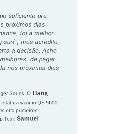
po suficiente pra
s próximos dias”
,
mance, foi a melhor
g surf”, mas acredito
certa a decisão. Acho
 melhores, de pegar
nda nos próximos dias
Hang
nger Series. O
om status máximo QS 5000
s oito primeiros
Samuel
p Tour.