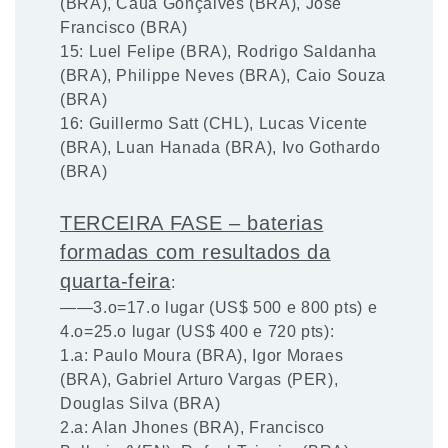
(BRA), Cauã Gonçalves (BRA), José
Francisco (BRA)
15: Luel Felipe (BRA), Rodrigo Saldanha
(BRA), Philippe Neves (BRA), Caio Souza
(BRA)
16: Guillermo Satt (CHL), Lucas Vicente
(BRA), Luan Hanada (BRA), Ivo Gothardo
(BRA)
TERCEIRA FASE – baterias
formadas com resultados da
quarta-feira
:
——3.o=17.o lugar (US$ 500 e 800 pts) e
4.o=25.o lugar (US$ 400 e 720 pts):
1.a: Paulo Moura (BRA), Igor Moraes
(BRA), Gabriel Arturo Vargas (PER),
Douglas Silva (BRA)
2.a: Alan Jhones (BRA), Francisco